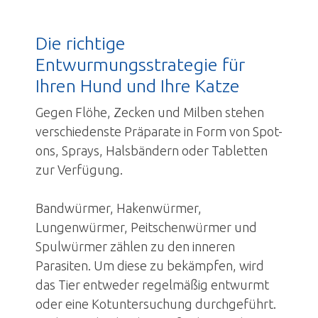
Altersvorsorge
Vergiftungen
Die richtige
Kleine Heimtiere
Entwurmungsstrategie für
Innere Medizin
Ihren Hund und Ihre Katze
Orthopädie
Gegen Flöhe, Zecken und Milben stehen
verschiedenste Präparate in Form von Spot-
Chirurgie
ons, Sprays, Halsbändern oder Tabletten
Diagnostik
zur Verfügung.
Komplementärmedizin
Bandwürmer, Hakenwürmer,
Bildergalerie
Lungenwürmer, Peitschenwürmer und
Kleintier-Informationen
Spulwürmer zählen zu den inneren
Parasiten. Um diese zu bekämpfen, wird
Fallbeispiele
das Tier entweder regelmäßig entwurmt
Notfall
oder eine Kotuntersuchung durchgeführt.