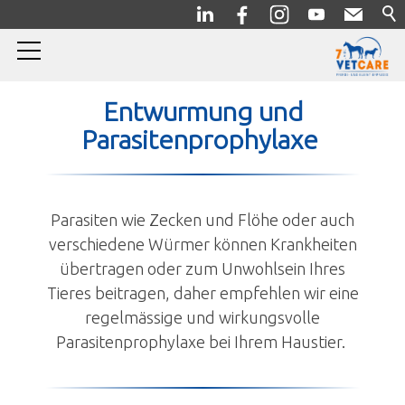
Home
Entwurmung und
Parasitenprophylaxe
Pferde
Kleintiere
Parasiten wie Zecken und Flöhe oder auch
Allgemein/Prophylaxe
verschiedene Würmer können Krankheiten
übertragen oder zum Unwohlsein Ihres
Entwurmung und
Tieres beitragen, daher empfehlen wir eine
Parasitenprophylaxe
regelmässige und wirkungsvolle
Impfung
Parasitenprophylaxe bei Ihrem Haustier.
Zahnheilkunde
Gesundheitscheck und