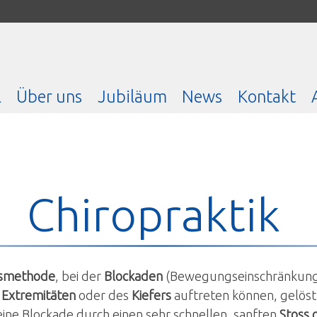
l
Über uns
Jubiläum
News
Kontakt
Chiropraktik
gsmethode
, bei der
Blockaden
(Bewegungseinschränkungen
r
Extremitäten
oder des
Kiefers
auftreten können, gelöst
 eine Blockade durch einen sehr schnellen, sanften
Stoss 