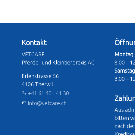
Kontakt
Öffnu
VETCARE
Montag 
Pferde- und Kleintierpraxis AG
8.00 – 1
Samsta
Erlenstrasse 56
8.00 – 1
4106 Therwil
+41 61 401 41 30
Zahlu
nf
v
tc
r
ch
Aus adm
bitten w
nach de
Kreditka