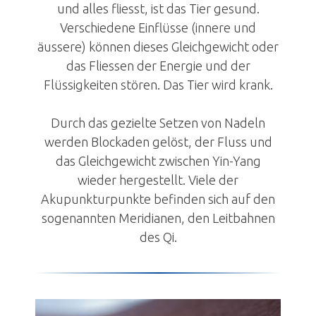
und alles fliesst, ist das Tier gesund.
Physiotherapie
Verschiedene Einflüsse (innere und
Homöopathie
äussere) können dieses Gleichgewicht oder
das Fliessen der Energie und der
Phytotherapie
Flüssigkeiten stören. Das Tier wird krank.
Osteopathie
Blutegeltherapie
Durch das gezielte Setzen von Nadeln
Stosswellentherapie
werden Blockaden gelöst, der Fluss und
das Gleichgewicht zwischen Yin-Yang
Lasertheraphie
wieder hergestellt. Viele der
Bildergalerie
Akupunkturpunkte befinden sich auf den
Pferde-Informationen
sogenannten Meridianen, den Leitbahnen
des Qi.
Fallbeispiele
Praxisgebiet
Kleintiere