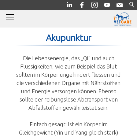
Home
Akupunktur
Pferde
Die Lebensenergie, das „Qi“ und auch
Allgemein/Prophylaxe
Flüssigkeiten, wie zum Beispiel das Blut
sollten im Körper ungehindert fliessen und
Innere Medizin
die verschiedenen Organe mit Nährstoffen
Orthopädie
und Energie versorgen können. Ebenso
sollte der reibungslose Abtransport von
Chirurgie
Abfallstoffen gewährleistet sein.
Diagnostik
Komplementärmedizin
Einfach gesagt: Ist ein Körper im
Gleichgewicht (Yin und Yang gleich stark)
Akupunktur