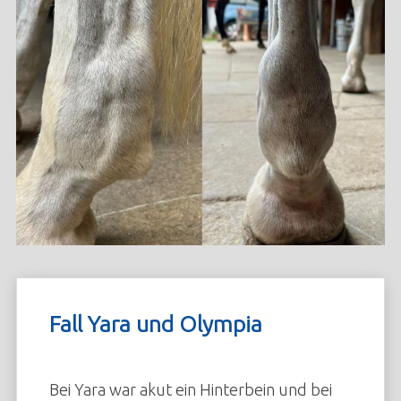
Pferde-Informationen
Fallbeispiele
Praxisgebiet
Kleintiere
Notfall
Über uns
Jubiläum
News
Fall Yara und Olympia
Kontakt
Bei Yara war akut ein Hinterbein und bei