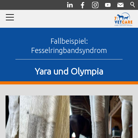
Home
Fallbeispiel:
Fesselringbandsyndrom
Pferde
Allgemein/Prophylaxe
Yara und Olympia
Innere Medizin
Orthopädie
Chirurgie
Diagnostik
Komplementärmedizin
Bildergalerie